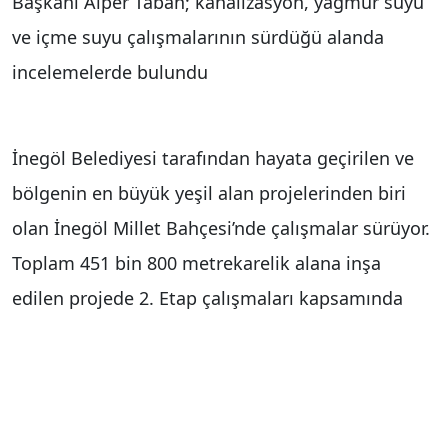
Başkanı Alper Taban; kanalizasyon, yağmur suyu
ve içme suyu çalışmalarının sürdüğü alanda
incelemelerde bulundu
İnegöl Belediyesi tarafından hayata geçirilen ve
bölgenin en büyük yeşil alan projelerinden biri
olan İnegöl Millet Bahçesi’nde çalışmalar sürüyor.
Toplam 451 bin 800 metrekarelik alana inşa
edilen projede 2. Etap çalışmaları kapsamında
altyapı çalışmaları devam ediyor. Hamzabey
Mahallesi sınırlarında Boğazköy Barajı kıyısında
yer alan proje doğal güzellikleri, geniş kapsamlı
kullanım alanları ve eşsiz manzarasıyla dikkat