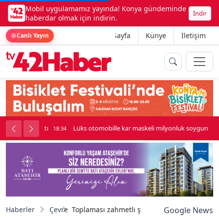
Mobil uygulamamız yayında! Konya gündeminde
İndir
haberdar olmak için indirin.
Ana Sayfa
Künye
İletişim
Canlı Yayın
palı kavga çıktı
Lüks otomobille kar maskeli milyonluk soygun
18:34
Haberler
Çevre
Toplaması zahmetli şifası saymakla bitmiyor
Google News