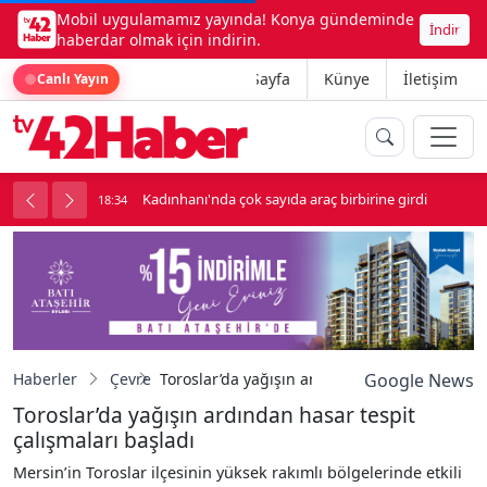
Mobil uygulamamız yayında! Konya gündeminde
İndir
haberdar olmak için indirin.
Ana Sayfa
Künye
İletişim
Canlı Yayın
luk soygun
Kadınhanı'nda çok sayıda araç birbirine girdi
18:34
1
Haberler
Çevre
Toroslar’da yağışın ardından hasar tespit çal
Google News
Toroslar’da yağışın ardından hasar tespit
çalışmaları başladı
Mersin’in Toroslar ilçesinin yüksek rakımlı bölgelerinde etkili