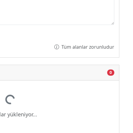
Tüm alanlar zorunludur
0
iyor...
ar yükleniyor...