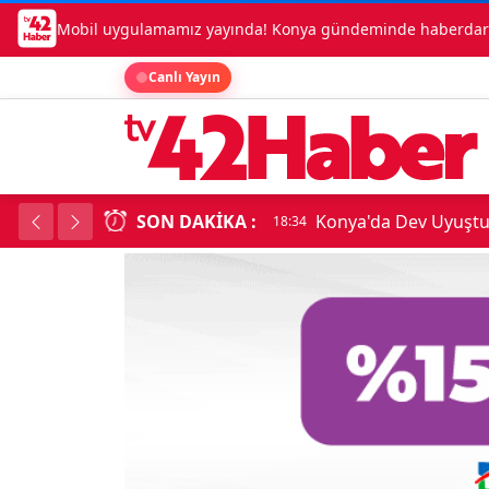
Mobil uygulamamız yayında! Konya gündeminde haberdar o
Canlı Yayın
SON DAKIKA :
Konya'da Dev Uyuşt
18:34