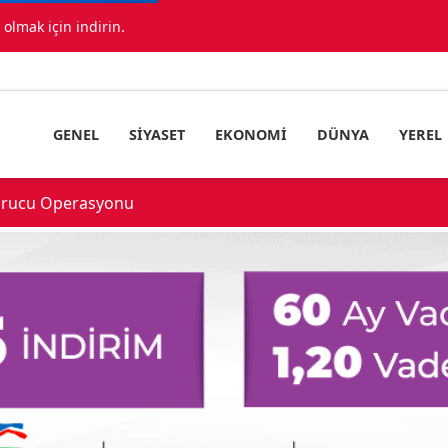
lmak için indirin.
GENEL
SIYASET
EKONOMI
DÜNYA
YEREL
urucu Operasyonu