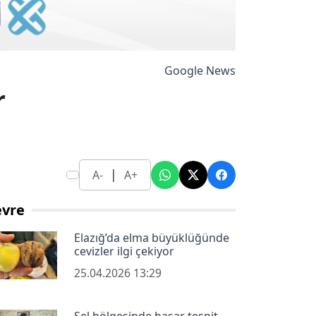
Google News
r
|
A-
A+
evre
Elazığ’da elma büyüklüğünde
cevizler ilgi çekiyor
25.04.2026 13:29
Sel bölgesinde hasar tespit