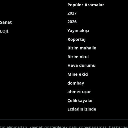
Popüler Aramalar
2027
2026
 Sanat
Yayın akışı
LOJİ
Röportaj
Bizim mahalle
Bizim okul
Hava durumu
Mine ekici
dombay
ahmet uçar
Çelikkayalar
Ecdadın izinde
 izin alınmadan, kaynak gösterilerek dahi kopyalanamaz, başka ye