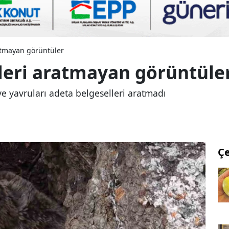
ratmayan görüntüler
lleri aratmayan görüntüle
ve yavruları adeta belgeselleri aratmadı
Ç