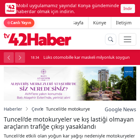
Mobil uygulamamız yayında! Konya gündeminde
İndir
haberdar olmak için indirin.
Ana Sayfa
Künye
İletişim
Canlı Yayın
palı kavga çıktı
Lüks otomobille kar maskeli milyonluk soygun
18:34
Haberler
Çevre
Tunceli’de motokuryeler ve kış lastiği olmayan
Google News
Tunceli’de motokuryeler ve kış lastiği olmayan
araçların trafiğe çıkışı yasaklandı
Tunceli’de etkili olan yoğun kar yağışı nedeniyle motokuryeler