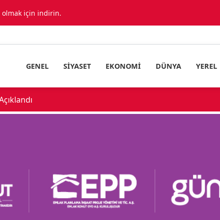
lmak için indirin.
GENEL
SIYASET
EKONOMI
DÜNYA
YEREL
Aidat kavgasında bıçaklanan apartman yöne
18:34