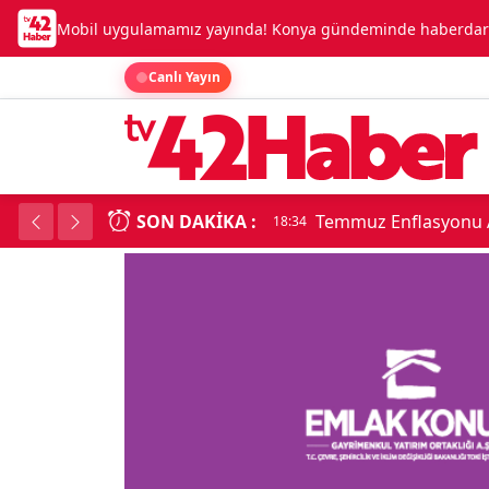
Mobil uygulamamız yayında! Konya gündeminde haberdar o
Canlı Yayın
SON DAKIKA :