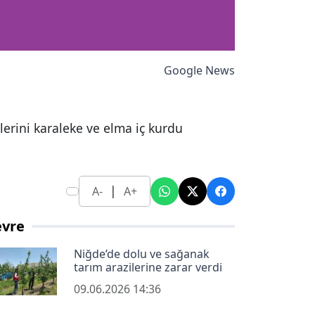
Google News
erini karaleke ve elma iç kurdu
|
A-
A+
evre
Niğde’de dolu ve sağanak
tarım arazilerine zarar verdi
09.06.2026 14:36