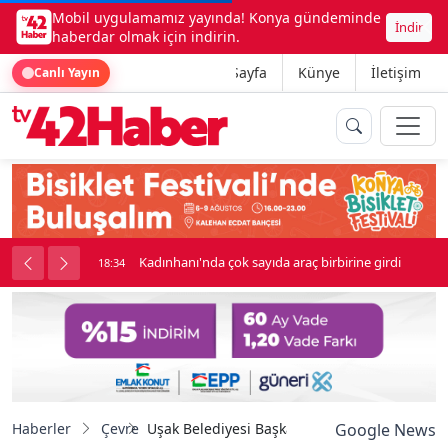
Mobil uygulamamız yayında! Konya gündeminde
İndir
haberdar olmak için indirin.
Ana Sayfa
Künye
İletişim
Canlı Yayın
nluk soygun
Kadınhanı'nda çok sayıda araç birbirine girdi
18:34
Haberler
Çevre
Uşak Belediyesi Başkan Vekili Özkan’dan hay
Google News