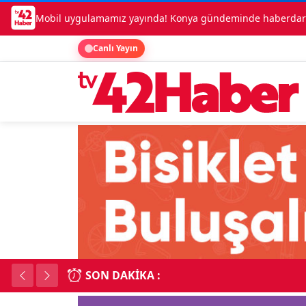
Mobil uygulamamız yayında! Konya gündeminde haberdar o
Canlı Yayın
SON DAKIKA :
Lüks otomobille kar
18:34