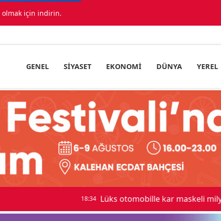
lmak için indirin.
GENEL
SIYASET
EKONOMI
DÜNYA
YEREL
 maskeli milyonluk soygun