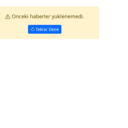
Onceki haberler yuklenemedi.
Tekrar Dene