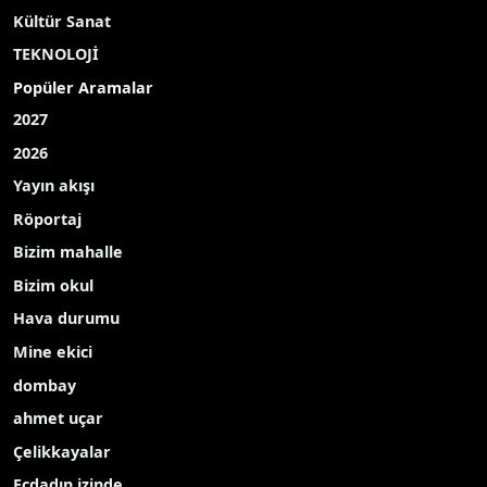
Adıyaman’da dolu yağışından dolayı özellikle tahıl
tarlaları başta olmak üzere tütün fideleri zarar
gördü.
Kentte önceki gün yaşanan dolu yağışı, merkeze
bağlı köylerin yanı sıra Besni, Gölbaşı, Samsat,
Çelikhan ve Tut ilçelerinde etkili oldu.