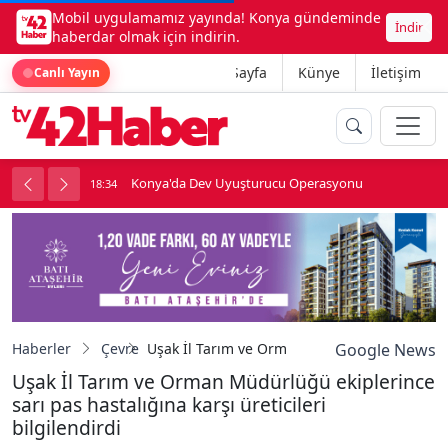
Mobil uygulamamız yayında! Konya gündeminde
İndir
haberdar olmak için indirin.
Ana Sayfa
Künye
İletişim
Canlı Yayın
Konya'da Dev Uyuşturucu Operasyonu
18:34
1
Haberler
Çevre
Uşak İl Tarım ve Orman Müdürlüğü ekiplerince 
Google News
Uşak İl Tarım ve Orman Müdürlüğü ekiplerince
sarı pas hastalığına karşı üreticileri
bilgilendirdi