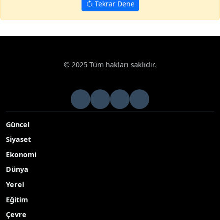
Tekrar Dene
Haberler
Çevre
Adıyaman’da dolu yağışı tahıl tarlalarını vur
Google News
Adıyaman’da dolu yağışı tahıl tarlalarını vurdu
Adıyaman’da dolu yağışından dolayı özellikle tahıl tarlaları
başta olmak üzere tütün fideleri zarar gördü
Yayınlanma Tarihi: 05.05.2026 10:55
A-
|
A+