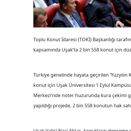
Toplu Konut İdaresi (TOKİ) Başkanlığı tarafın
kapsamında Uşak’ta 2 bin 558 konut için düzen
Türkiye genelinde hayata geçirilen ’Yüzyılın
konut için Uşak Üniversitesi 1 Eylül Kampüs
Merkezi’nde noter huzurunda kura çekimi ge
yapıldığı projede, 2 bin 558 konutun hak sahi
Uşak Valisi Naci Aktaş, konutların depreme da