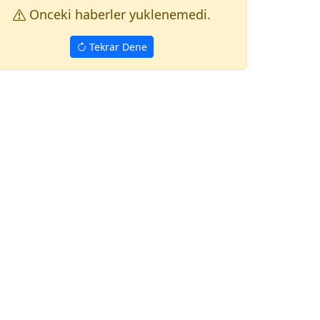
Onceki haberler yuklenemedi.
Tekrar Dene