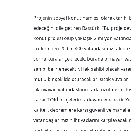
Projenin sosyal konut hamlesi olarak tarih
edeceğini dile getiren Baştürk; "Bu proje de
konut projesi olup yaklaşık 2 milyon vatan
ilçelerinden 20 bin 400 vatandaşımız talept
sonra kuralar çekilecek, burada olmayan vata
sahibi belirlenecektir. Hak sahibi olacak va
mutlu bir şekilde oturacakları sıcak yuvala
çıkmyayan vatandaşlarımız da üzülmesin. Ev
kadar TOKİ projelerimiz devam edecektir. Y
kaliteli, depremlere karşı güvenli ve mahall
vatandaşlarımızın ihtiyaçlarını karşılayacak n
parkıyla, çarşısıyla, camisiyle ihtiyaçları karşı