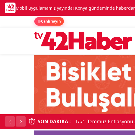
Mobil uygulamamız yayında! Konya gündeminde haberdar o
Canlı Yayın
SON DAKIKA :
Temmuz Enflasyonu A
18:34