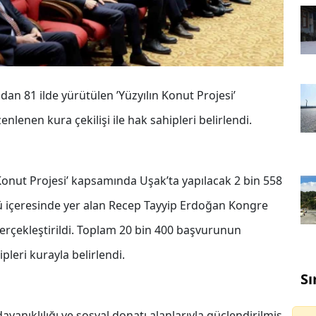
dan 81 ilde yürütülen ’Yüzyılın Konut Projesi’
lenen kura çekilişi ile hak sahipleri belirlendi.
 Konut Projesi’ kapsamında Uşak’ta yapılacak 2 bin 558
ü içeresinde yer alan Recep Tayyip Erdoğan Kongre
rçekleştirildi. Toplam 20 bin 400 başvurunun
pleri kurayla belirlendi.
Sı
yanıklılığı ve sosyal donatı alanlarıyla güçlendirilmiş