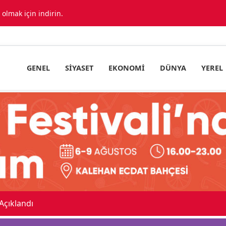
lmak için indirin.
GENEL
SIYASET
EKONOMI
DÜNYA
YEREL
çıklandı