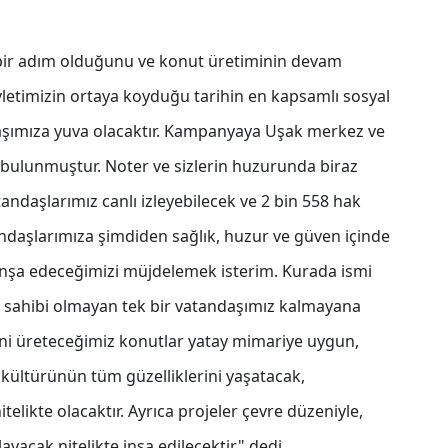
i bir adım olduğunu ve konut üretiminin devam
vletimizin ortaya koyduğu tarihin en kapsamlı sosyal
daşımıza yuva olacaktır. Kampanyaya Uşak merkez ve
e bulunmuştur. Noter ve sizlerin huzurunda biraz
ndaşlarımız canlı izleyebilecek ve 2 bin 558 hak
tandaşlarımıza şimdiden sağlık, huzur ve güven içinde
r inşa edeceğimizi müjdelemek isterim. Kurada ismi
 sahibi olmayan tek bir vatandaşımız kalmayana
eni üreteceğimiz konutlar yatay mimariye uygun,
e kültürünün tüm güzelliklerini yaşatacak,
itelikte olacaktır. Ayrıca projeler çevre düzeniyle,
layacak nitelikte inşa edilecektir." dedi.