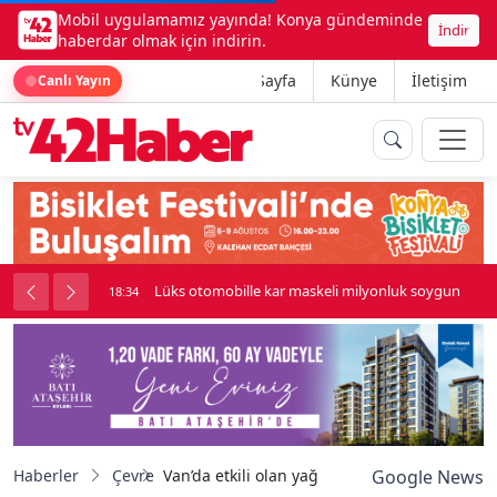
Mobil uygulamamız yayında! Konya gündeminde
İndir
haberdar olmak için indirin.
Ana Sayfa
Künye
İletişim
Canlı Yayın
palı kavga çıktı
Lüks otomobille kar maskeli milyonluk soygun
18:34
Haberler
Çevre
Van’da etkili olan yağışlar barajların doluluk 
Google News