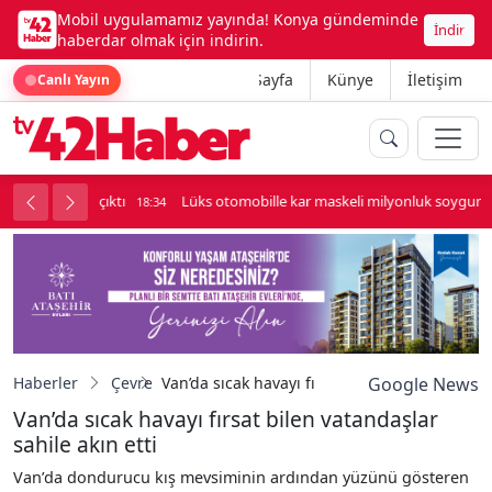
Mobil uygulamamız yayında! Konya gündeminde
İndir
haberdar olmak için indirin.
Ana Sayfa
Künye
İletişim
Canlı Yayın
palı kavga çıktı
Lüks otomobille kar maskeli milyonluk soygun
18:34
Haberler
Çevre
Van’da sıcak havayı fırsat bilen vatandaşlar sa
Google News
Van’da sıcak havayı fırsat bilen vatandaşlar
sahile akın etti
Van’da dondurucu kış mevsiminin ardından yüzünü gösteren