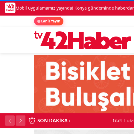
Mobil uygulamamız yayında! Konya gündeminde haberdar o
Canlı Yayın
SON DAKIKA :
Lüks otomobille kar
18:34