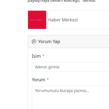
paylaşmaya devam edeceğiz" denildi.
Haber Merkezi
Yorum Yap
İsim
*
Yorum
*