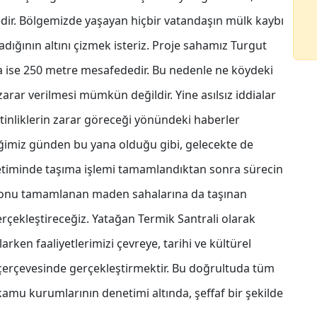
edir. Bölgemizde yaşayan hiçbir vatandaşın mülk kaybı
ığının altını çizmek isteriz. Proje sahamız Turgut
a ise 250 metre mesafededir. Bu nedenle ne köydeki
arar verilmesi mümkün değildir. Yine asılsız iddialar
ytinliklerin zarar göreceği yönündeki haberler
ğimiz günden bu yana olduğu gibi, gelecekte de
zetiminde taşıma işlemi tamamlandıktan sonra sürecin
syonu tamamlanan maden sahalarına da taşınan
gerçekleştireceğiz. Yatağan Termik Santrali olarak
arken faaliyetlerimizi çevreye, tarihi ve kültürel
çerçevesinde gerçekleştirmektir. Bu doğrultuda tüm
kamu kurumlarının denetimi altında, şeffaf bir şekilde