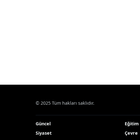
Haberler
Çevre
Köy yolu asfaltlandı, büyük
Köy yolu asfaltland
oynadı