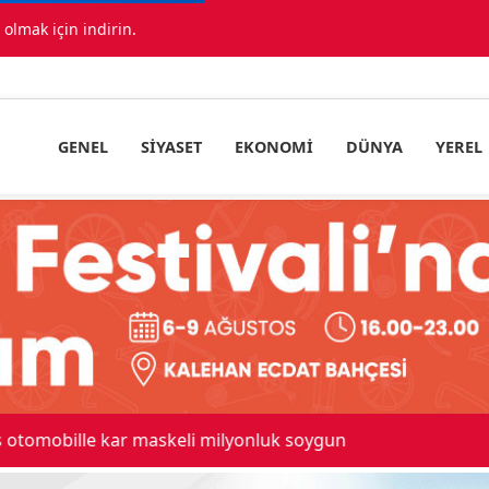
lmak için indirin.
GENEL
SIYASET
EKONOMI
DÜNYA
YEREL
 maskeli milyonluk soygun