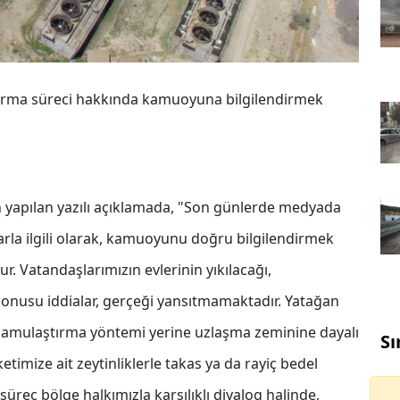
tırma süreci hakkında kamuoyuna bilgilendirmek
n yapılan yazılı açıklamada, "Son günlerde medyada
larla ilgili olarak, kamuoyunu doğru bilgilendirmek
. Vatandaşlarımızın evlerinin yıkılacağı,
 konusu iddialar, gerçeği yansıtmamaktadır. Yatağan
kamulaştırma yöntemi yerine uzlaşma zeminine dayalı
Sı
etimize ait zeytinliklerle takas ya da rayiç bedel
üreç bölge halkımızla karşılıklı diyalog halinde,