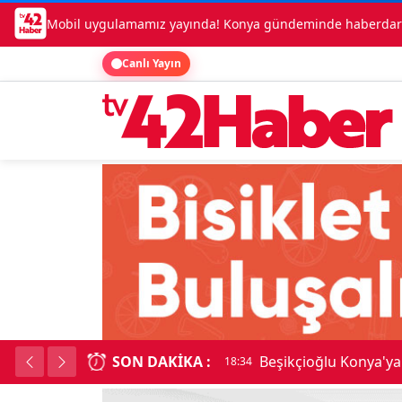
Mobil uygulamamız yayında! Konya gündeminde haberdar o
Canlı Yayın
SON DAKIKA :
Beşikçioğlu Konya'ya 
18:34