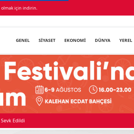
lmak için indirin.
GENEL
SIYASET
EKONOMI
DÜNYA
YEREL
Sevk Edildi