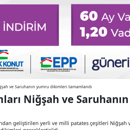
iğşah ve Saruhanın yumru dikimleri tamamlandı
mları Niğşah ve Saruhanın
dan geliştirilen yerli ve milli patates çeşitleri Niğşah