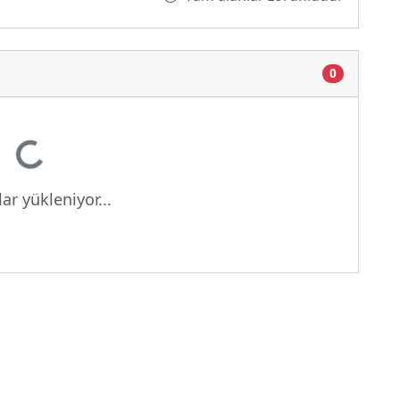
0
niyor...
ar yükleniyor...