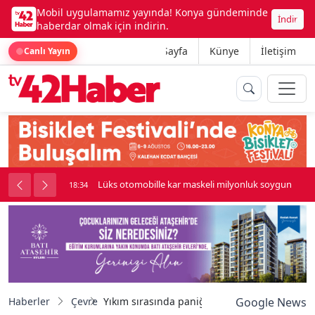
Mobil uygulamamız yayında! Konya gündeminde
İndir
haberdar olmak için indirin.
Ana Sayfa
Künye
İletişim
Canlı Yayın
palı kavga çıktı
Lüks otomobille kar maskeli milyonluk soygun
18:34
Haberler
Çevre
Yıkım sırasında paniğe kapılan öğrenciler sağ
Google News