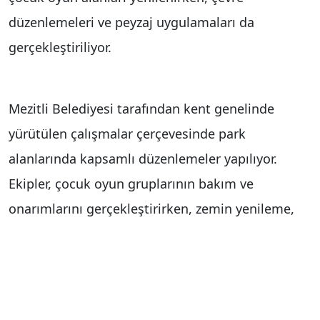
düzenlemeleri ve peyzaj uygulamaları da
gerçekleştiriliyor.
Mezitli Belediyesi tarafından kent genelinde
yürütülen çalışmalar çerçevesinde park
alanlarında kapsamlı düzenlemeler yapılıyor.
Ekipler, çocuk oyun gruplarının bakım ve
onarımlarını gerçekleştirirken, zemin yenileme,
temizlik ve çevre düzenleme çalışmalarını da
titizlikle sürdürüyor. Özellikle çocukların güvenliği
ön planda tutularak park alanlarında düzenli
kontroller yapıldığı belirtildi.