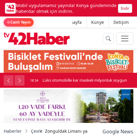
Mobil uygulamamız yayında! Konya gündeminde
İndir
haberdar olmak için indirin.
Ana Sayfa
Künye
İletişim
Canlı Yayın
palı kavga çıktı
Lüks otomobille kar maskeli milyonluk soygun
18:34
Haberler
Çevre
Zonguldak Limanı yağışların ardından sarıy
Google News