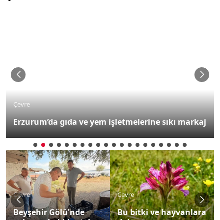
Çevre
Erzurum’da gıda ve yem işletmelerine sıkı markaj
Çevre
Çevre
Beyşehir Gölü'nde
Bu bitki ve hayvanlara