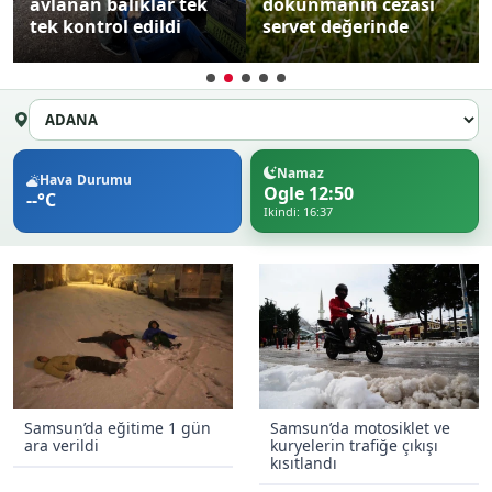
avlanan balıklar tek
dokunmanın cezası
tek kontrol edildi
servet değerinde
Namaz
Hava Durumu
Ogle 12:50
--°C
Ikindi: 16:37
Samsun’da eğitime 1 gün
Samsun’da motosiklet ve
ara verildi
kuryelerin trafiğe çıkışı
kısıtlandı