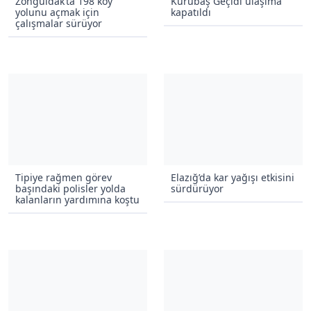
Zonguldak’ta 198 köy
Kurubaş Geçidi ulaşıma
yolunu açmak için
kapatıldı
çalışmalar sürüyor
Tipiye rağmen görev
Elazığ’da kar yağışı etkisini
başındaki polisler yolda
sürdürüyor
kalanların yardımına koştu