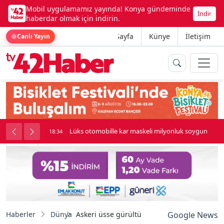
Mobil uygulamamız yayında! Konya gündeminde
İndir
haberdar olmak için indirin.
Ana Sayfa
Künye
İletişim
Canlı Yayın
palı kavga çıktı
Lüks otomobille kar maskeli milyonluk soygun
18:34
Haberler
Dünya
Askeri üsse gürültü için 25 milyon dolar ta
Google News