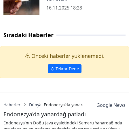
16.11.2025 18:28
Sıradaki Haberler
Onceki haberler yuklenemedi.
Tekrar Dene
Haberler
Dünya
Endonezya'da yanardağ patladı
Google News
Endonezya'da yanardağ patladı
Endonezya'nın Doğu Java eyaletindeki Semeru Yanardağında
meydana gelen patlama nedeniyle alarm seviyesi en yüksek