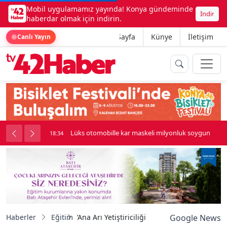
Mobil uygulamamız yayında! Konya gündeminde
İndir
haberdar olmak için indirin.
Ana Sayfa
Künye
İletişim
Canlı Yayın
palı kavga çıktı
Lüks otomobille kar maskeli milyonluk soygun
18:34
Haberler
Eğitim
’Ana Arı Yetiştiriciliği Kursu’ tamamlandı
Google News