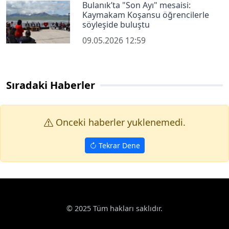
Bulanık’ta "Son Ayı" mesaisi:
Kaymakam Koşansu öğrencilerle
söyleşide buluştu
09.05.2026 12:59
Sıradaki Haberler
Onceki haberler yuklenemedi.
Tekrar Dene
Haberler
Eğitim
KBÜ’de kimya öğrencileri için önlük giyme t
Google News
KBÜ’de kimya öğrencileri için önlük giyme