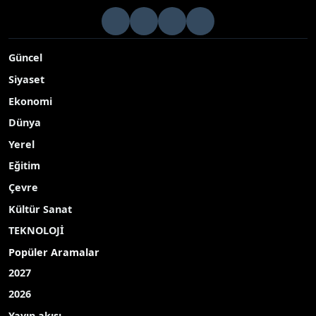
töreni düzenlendi
Karabük Üniversitesi’nde (KBÜ) düzenlenen törende Kimya
Bölümü birinci sınıf öğrencileri önlüklerini giydi
Yayınlanma Tarihi: 09.05.2026 13:29
A-
|
A+