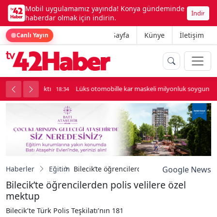
Mobil uygulamamız yayında! Konya gündeminde
İndir
haberdar olmak için indirin.
Ana Sayfa
Künye
İletişim
Canlı Yayın
palı kavga çıktı
Lüks otomobille kar maskeli milyonluk soygun
18:34
Haberler
Eğitim
Bilecik’te öğrencilerden polis velilere özel 
Google News
Bilecik’te öğrencilerden polis velilere özel
mektup
Bilecik’te Türk Polis Teşkilatı’nın 181