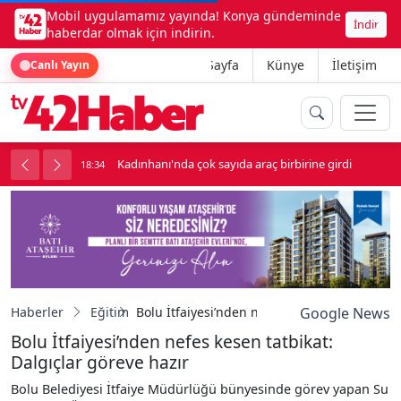
Mobil uygulamamız yayında! Konya gündeminde
İndir
haberdar olmak için indirin.
Ana Sayfa
Künye
İletişim
Canlı Yayın
luk soygun
Kadınhanı'nda çok sayıda araç birbirine girdi
18:34
1
Haberler
Eğitim
Bolu İtfaiyesi’nden nefes kesen tatbikat: Dal
Google News
Bolu İtfaiyesi’nden nefes kesen tatbikat:
Dalgıçlar göreve hazır
Bolu Belediyesi İtfaiye Müdürlüğü bünyesinde görev yapan Su