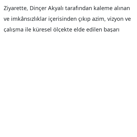
Ziyarette, Dinçer Akyalı tarafından kaleme alınan
ve imkânsızlıklar içerisinden çıkıp azim, vizyon ve
çalışma ile küresel ölçekte elde edilen başarı
hikâyesini anlatan ‘Zor Yıllardı Ama Başardık’ adlı
kitap, Vali Akbıyık’a takdim edildi.
Vali Dr. İdris Akbıyık, Dinçer Akyalı’nın hayat
hikâyesiyle birçok insana ilham verdiğini
belirterek, aynı anlayışla şimdi de Fethiye’nin
çocuklarının geleceğine yatırım yaptığını ifade
etti. Vali Akbıyık yaptığı değerlendirmede,
"Hayırseverimiz Dinçer Akyalı’nın ‘Zor Yıllardı Ama