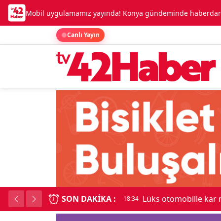
Mobil uygulamamız yayında! Konya gündeminde haberdar o
Canlı Yayın
SON DAKIKA :
Lüks otomobille kar
18:34