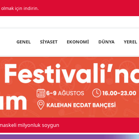
lmak için indirin.
GENEL
SIYASET
EKONOMI
DÜNYA
YEREL
 maskeli milyonluk soygun