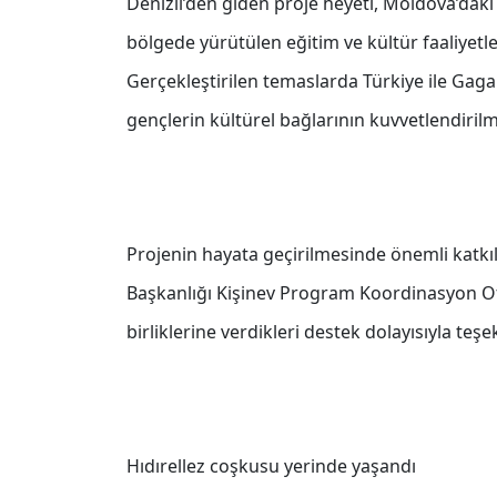
Denizli’den giden proje heyeti, Moldova’daki 
bölgede yürütülen eğitim ve kültür faaliyet
Gerçekleştirilen temaslarda Türkiye ile Gagauz
gençlerin kültürel bağlarının kuvvetlendirilme
Projenin hayata geçirilmesinde önemli katkıl
Başkanlığı Kişinev Program Koordinasyon Ofisi 
birliklerine verdikleri destek dolayısıyla teşe
Hıdırellez coşkusu yerinde yaşandı