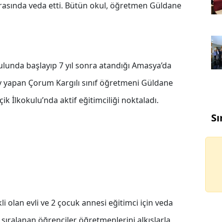
 arasında veda etti. Bütün okul, öğretmen Güldane
ulunda başlayıp 7 yıl sonra atandığı Amasya’da
v yapan Çorum Kargılı sınıf öğretmeni Güldane
ik İlkokulu’nda aktif eğitimciliği noktaladı.
Sı
i olan evli ve 2 çocuk annesi eğitimci için veda
ıralanan öğrenciler öğretmenlerini alkışlarla