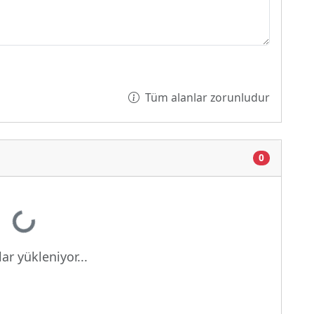
Tüm alanlar zorunludur
0
niyor...
ar yükleniyor...