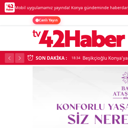
Mobil uygulamamız yayında! Konya gündeminde haberdar o
Canlı Yayın
SON DAKIKA :
Konya'da Dev Uyuşt
18:34