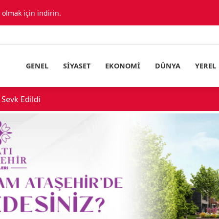
lmak için indirin.
GENEL
SIYASET
EKONOMI
DÜNYA
YEREL
urucu Operasyonu