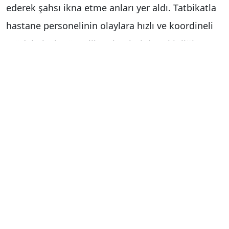
ederek şahsı ikna etme anları yer aldı. Tatbikatla
hastane personelinin olaylara hızlı ve koordineli
müdahalesi, güvenlik önlemlerinin etkinliği,
hasta ve personel tahliye süreçleri, birimler arası
iletişim ve kriz yönetimi uygulamalı olarak test
edildi.
Haber Merkezi
Yorum Yap
İsim
*