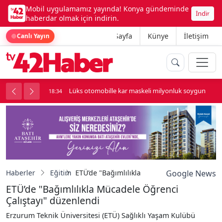
Mobil uygulamamız yayında! Konya gündeminde
İndir
haberdar olmak için indirin.
Ana Sayfa
Künye
İletişim
Canlı Yayın
palı kavga çıktı
Lüks otomobille kar maskeli milyonluk soygun
18:34
Haberler
Eğitim
ETÜ’de "Bağımlılıkla Mücadele Öğrenci Çalış
Google News
ETÜ’de "Bağımlılıkla Mücadele Öğrenci
Çalıştayı" düzenlendi
Erzurum Teknik Üniversitesi (ETÜ) Sağlıklı Yaşam Kulübü