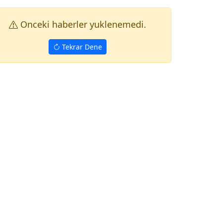
Onceki haberler yuklenemedi.
Tekrar Dene