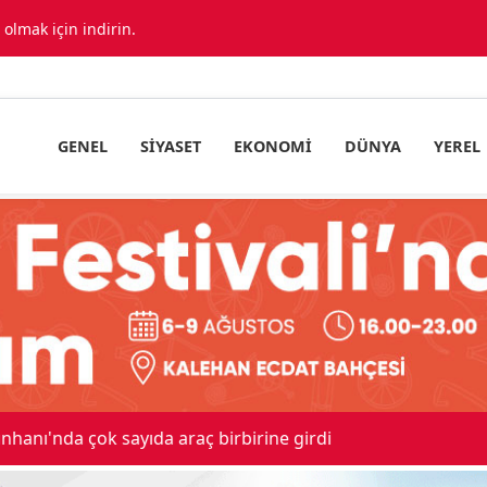
lmak için indirin.
GENEL
SIYASET
EKONOMI
DÜNYA
YEREL
ıda araç birbirine girdi