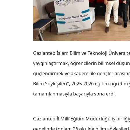
Gaziantep İslam Bilim ve Teknoloji Üniversi
yaygınlaştırmak, öğrencilerin bilimsel düşünm
güçlendirmek ve akademi ile gençler arasın
Bilim Söyleşileri", 2025-2026 eğitim-öğreti
tamamlanmasıyla başarıyla sona erdi.
Gaziantep İl Millî Eğitim Müdürlüğü iş birli
genelinde toplam 26 okulda bilim söyleşiler