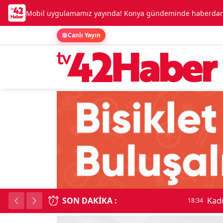
Mobil uygulamamız yayında! Konya gündeminde haberdar o
Canlı Yayın
SON DAKIKA :
Kadınhanı'nda çok say
18:34