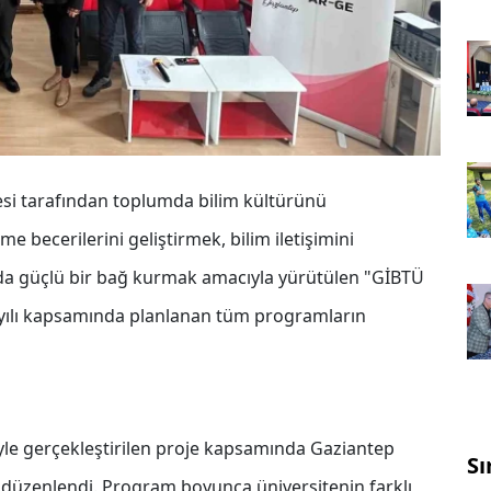
tesi tarafından toplumda bilim kültürünü
e becerilerini geliştirmek, bilim iletişimini
da güçlü bir bağ kurmak amacıyla yürütülen "GİBTÜ
m yılı kapsamında planlanan tüm programların
ğiyle gerçekleştirilen proje kapsamında Gaziantep
Sı
i düzenlendi. Program boyunca üniversitenin farklı