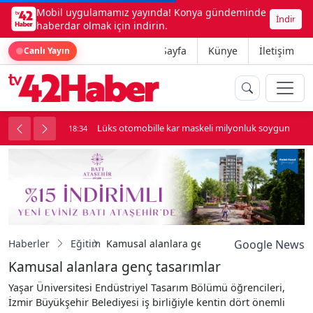
Mobil uygulamamız yayında! Konya gündeminde
İndir
haberdar olmak için indirin.
Ana Sayfa
Künye
İletişim
Canlı Yayın
palı kavga çıktı
Lüks otomobille kar maskeli milyonluk soygun
18:34
Haberler
Eğitim
Kamusal alanlara genç tasarımlar
Google News
Kamusal alanlara genç tasarımlar
Yaşar Üniversitesi Endüstriyel Tasarım Bölümü öğrencileri,
İzmir Büyükşehir Belediyesi iş birliğiyle kentin dört önemli