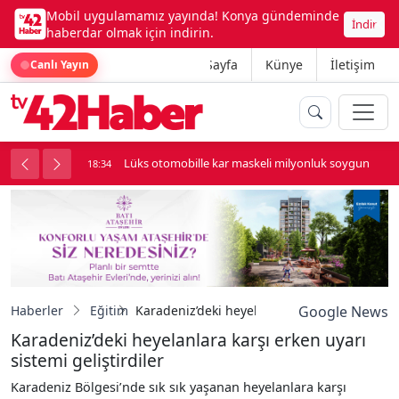
Mobil uygulamamız yayında! Konya gündeminde
İndir
haberdar olmak için indirin.
Ana Sayfa
Künye
İletişim
Canlı Yayın
palı kavga çıktı
Lüks otomobille kar maskeli milyonluk soygun
18:34
Haberler
Eğitim
Karadeniz’deki heyelanlara karşı erken uyarı 
Google News
Karadeniz’deki heyelanlara karşı erken uyarı
sistemi geliştirdiler
Karadeniz Bölgesi’nde sık sık yaşanan heyelanlara karşı