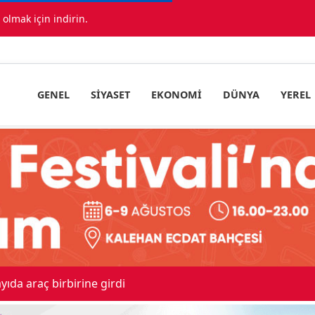
lmak için indirin.
GENEL
SIYASET
EKONOMI
DÜNYA
YEREL
ıda araç birbirine girdi