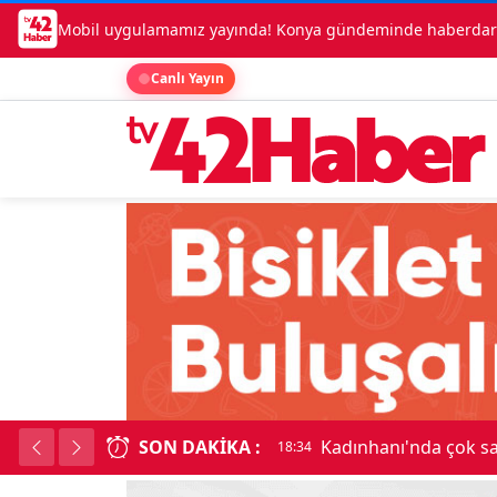
Mobil uygulamamız yayında! Konya gündeminde haberdar o
Canlı Yayın
SON DAKIKA :
Kadınhanı'nda çok say
18:34