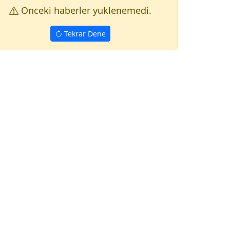
Onceki haberler yuklenemedi.
Tekrar Dene