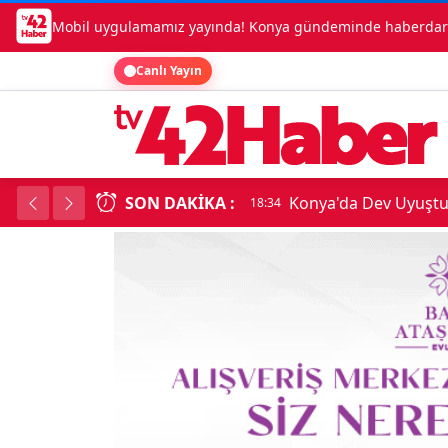
Mobil uygulamamız yayında! Konya gündeminde haberdar o
Canlı Yayın
SON DAKIKA :
Temmuz Enflasyonu A
18:34