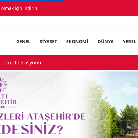
lmak için indirin.
GENEL
SIYASET
EKONOMI
DÜNYA
YEREL
çıklandı