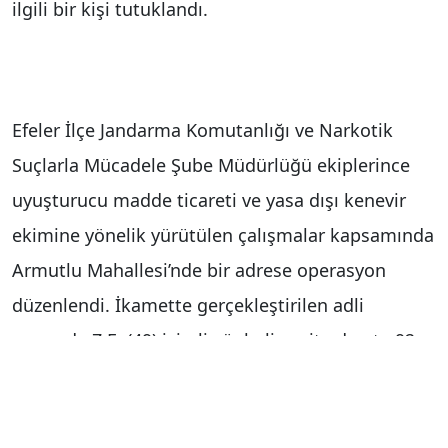
ilgili bir kişi tutuklandı.
Efeler İlçe Jandarma Komutanlığı ve Narkotik
Suçlarla Mücadele Şube Müdürlüğü ekiplerince
uyuşturucu madde ticareti ve yasa dışı kenevir
ekimine yönelik yürütülen çalışmalar kapsamında
Armutlu Mahallesi’nde bir adrese operasyon
düzenlendi. İkamette gerçekleştirilen adli
aramada Z.E. (49) isimli şüpheliye ait adreste 92
kök kenevir bitkisi, 270 gram esrar tohumu, 420
gram kubar esrar, 30 gram skunk, 2 tabanca, 2 av
tüfeği, 40 adet tabanca fişeği ve 29 adet av tüfeği