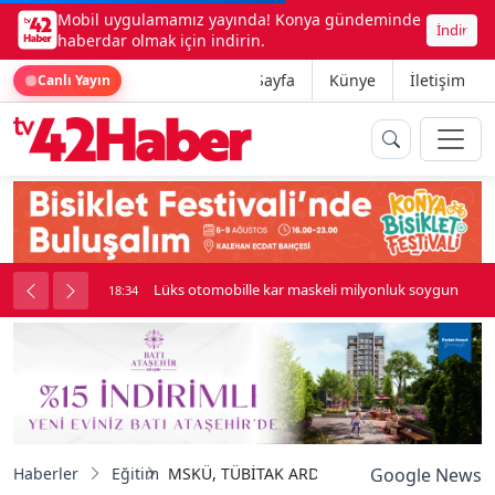
Mobil uygulamamız yayında! Konya gündeminde
İndir
haberdar olmak için indirin.
Ana Sayfa
Künye
İletişim
Canlı Yayın
palı kavga çıktı
Lüks otomobille kar maskeli milyonluk soygun
18:34
Haberler
Eğitim
MSKÜ, TÜBİTAK ARDEB performansında Türkiye
Google News