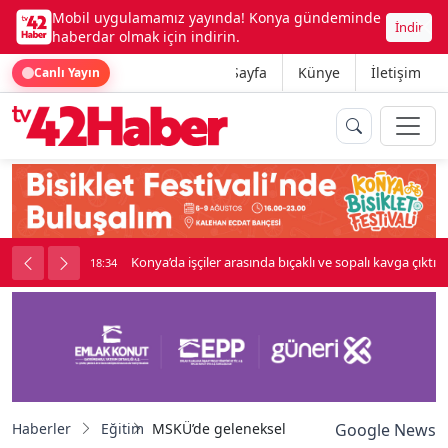
Mobil uygulamamız yayında! Konya gündeminde
İndir
haberdar olmak için indirin.
Ana Sayfa
Künye
İletişim
Canlı Yayın
Konya’da işçiler arasında bıçaklı ve sopalı kavga çıktı
18:34
Haberler
Eğitim
MSKÜ’de geleneksel hale gelen "Klasik Diller
Google News