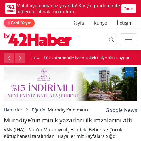
Mobil uygulamamız yayında! Konya gündeminde
İndir
haberdar olmak için indirin.
Ana Sayfa
Künye
İletişim
Canlı Yayın
palı kavga çıktı
Lüks otomobille kar maskeli milyonluk soygun
18:34
Haberler
Eğitim
Muradiye’nin minik yazarları ilk imzalarını at
Google News
Muradiye’nin minik yazarları ilk imzalarını attı
VAN (İHA) – Van’ın Muradiye ilçesindeki Bebek ve Çocuk
Kütüphanesi tarafından "Hayallerimiz Sayfalara Sığdı"