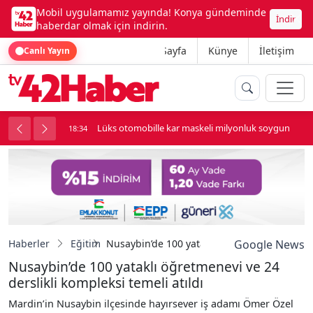
Mobil uygulamamız yayında! Konya gündeminde
İndir
haberdar olmak için indirin.
Ana Sayfa
Künye
İletişim
Canlı Yayın
palı kavga çıktı
Lüks otomobille kar maskeli milyonluk soygun
18:34
Haberler
Eğitim
Nusaybin’de 100 yataklı öğretmenevi ve 24 de
Google News
Nusaybin’de 100 yataklı öğretmenevi ve 24
derslikli kompleksi temeli atıldı
Mardin’in Nusaybin ilçesinde hayırsever iş adamı Ömer Özel