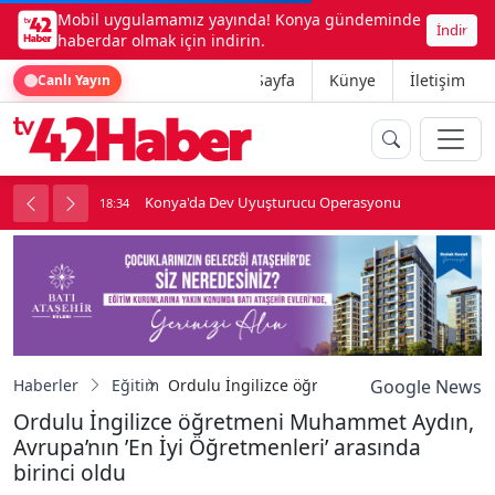
Mobil uygulamamız yayında! Konya gündeminde
İndir
haberdar olmak için indirin.
Ana Sayfa
Künye
İletişim
Canlı Yayın
Konya'da Dev Uyuşturucu Operasyonu
18:34
1
Haberler
Eğitim
Ordulu İngilizce öğretmeni Muhammet Aydın,
Google News
Ordulu İngilizce öğretmeni Muhammet Aydın,
Avrupa’nın ’En İyi Öğretmenleri’ arasında
birinci oldu