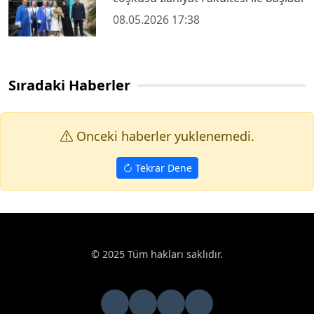
08.05.2026 17:38
Sıradaki Haberler
Onceki haberler yuklenemedi.
Tekrar Dene
Haberler
Eğitim
Üniversite-sektör ilişkisi yeniden şekilleniyo
Google News
Üniversite-sektör ilişkisi yeniden şekilleniyor
Bahçeşehir Üniversitesinde düzenlenen "Yükseköğretim
Çalıştayı 2"de, üniversite-sektör ilişkilerindeki dönüşüm