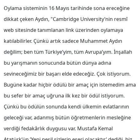
Oylama sisteminin 16 Mayıs tarihinde sona ereceğine
dikkat çeken Aydın, "Cambridge University’nin resmî
web sitesinde tanımlanan link üzerinden oylamaya
katılabilirler. Çünkü artık sadece Muhammet Aydın
değilim; ben tüm Türkiye’yim, tüm Avrupa’yım. İnşallah
bu yarışmanın sonucunda bütün dünya adına
sevineceğimiz bir başarı elde edeceğiz. Çok istiyorum.
Bugüne kadar hiçbir ödülü bir amaç için istemedim ama
bu sefer bir amaç uğruna ilk kez bir ödül istiyorum.
Çünkü bu ödülün sonunda kendi ülkemin evlatlarının
geleceği var, adanmış bütün öğretmenlerin mesleğine
verdiği fedakârlık duygusu var. Mustafa Kemal
Atatürk’ün ’Yeni nesil sizlerin eseri olacaktır’ dediği, biz