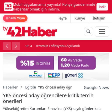
Mobil uygulamamız yayında! Konya gündeminde
İndir
haberdar olmak için indirin.
Ana Sayfa
Künye
İletişim
Canlı Yayın
onu
Temmuz Enflasyonu Açıklandı
18:34
1
Haberler
Eğitim
YKS öncesi aday öğrencilere kritik tercih öne
Google News
YKS öncesi aday öğrencilere kritik tercih
önerileri
Yükseköğretim Kurumları Sınavı’na (YKS) sayılı günler kala