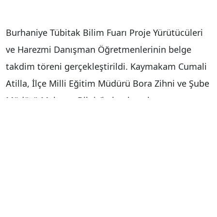
Burhaniye Tübitak Bilim Fuarı Proje Yürütücüleri
ve Harezmi Danışman Öğretmenlerinin belge
takdim töreni gerçekleştirildi. Kaymakam Cumali
Atilla, İlçe Milli Eğitim Müdürü Bora Zihni ve Şube
Müdürü Mehmet Bilgiç’in katılımıyla
Kaymakamlık Toplantı Salonu’nda, TÜBİTAK 4006
Bilim Fuarı proje yürütücüleri ve Harezmî
danışman öğretmenlerine yönelik belge takdim
töreni gerçekleştirildi. Burhaniye, geçen yıl,
TÜBİTAK 4006 Bilim Fuarlarında 5 okul ile yer
alırken bu yıl da 10 okul 9 fuara katılım sağladı.