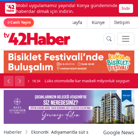
Mobil uygulamamız yayında! Konya gündeminde
İndir
haberdar olmak için indirin.
Ana Sayfa
Künye
İletişim
Canlı Yayın
palı kavga çıktı
Lüks otomobille kar maskeli milyonluk soygun
18:34
Haberler
Ekonomi
Adıyaman’da süt sağım makineleri üreticil
Google News