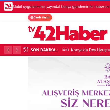
Mobil uygulamamız yayında! Konya gündeminde haberdar o
Canlı Yayın
SON DAKIKA :
Temmuz Enflasyonu A
18:34