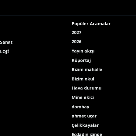
 başladı: Tarlada kilosu 12-25 TL arasında
sadı başladı: Tarlada kilo
ldığı ikinci il olan Amasya’da mutfakların vazgeçilmez
E