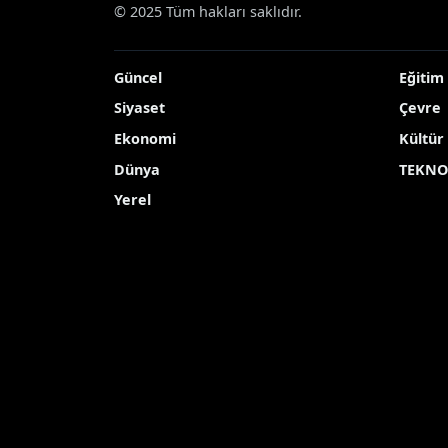
Haberler
Ekonomi
Amasya’da soğan hasadı
Amasya’da soğan ha
arasında
Türkiye’de soğan üretiminin en çok yapı
Yayınlanma Tarihi: 03.06.2026 10:27