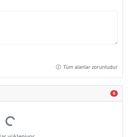
Tüm alanlar zorunludur
0
niyor...
ar yükleniyor...