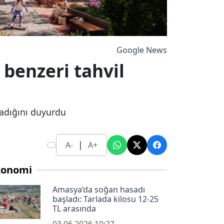
Google News
benzeri tahvil
ladığını duyurdu
|
A-
A+
konomi
Amasya’da soğan hasadı
başladı: Tarlada kilosu 12-25
TL arasında
03.06.2026 10:27