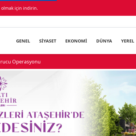
lmak için indirin.
GENEL
SIYASET
EKONOMI
DÜNYA
YEREL
çıklandı