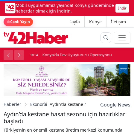
Mobil uygulamamız yayında! Konya gündeminde
İndir
haberdar olmak için indirin.
Ana Sayfa
Künye
İletişim
Canlı Yayın
Konya'da Dev Uyuşturucu Operasyonu
18:34
1
Haberler
Ekonomi
Aydın’da kestane hasat sezonu için hazırlı
Google News
Aydın’da kestane hasat sezonu için hazırlıklar
başladı
Türkiye’nin en önemli kestane üretim merkezi konumunda