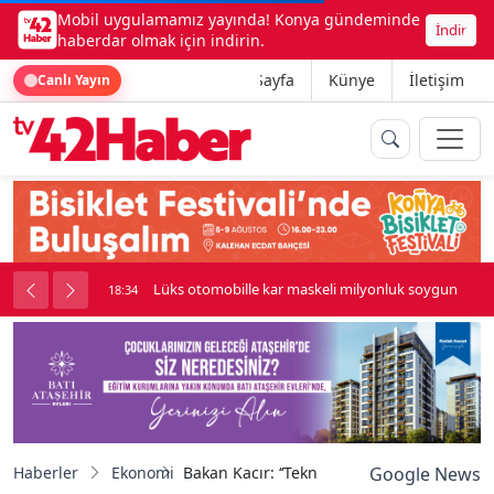
Mobil uygulamamız yayında! Konya gündeminde
İndir
haberdar olmak için indirin.
Ana Sayfa
Künye
İletişim
Canlı Yayın
palı kavga çıktı
Lüks otomobille kar maskeli milyonluk soygun
18:34
Haberler
Ekonomi
Bakan Kacır: ‘‘Teknoloji girişimlerinin serm
Google News