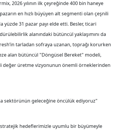
rmix, 2026 yılının ilk çeyreğinde 400 bin haneye
pazarın en hızlı büyüyen alt segmenti olan çeşnili
 yüzde 31 pazar payı elde etti. Besler, ticari
ürülebilirlik alanındaki bütüncül yaklaşımını da
esh’in tarladan sofraya uzanan, toprağı korurken
rkeze alan bütüncül "Döngüsel Bereket" modeli,
deli değer üretme vizyonunun önemli örneklerinden
ıda sektörünün geleceğine öncülük ediyoruz"
 stratejik hedeflerimizle uyumlu bir büyümeyle