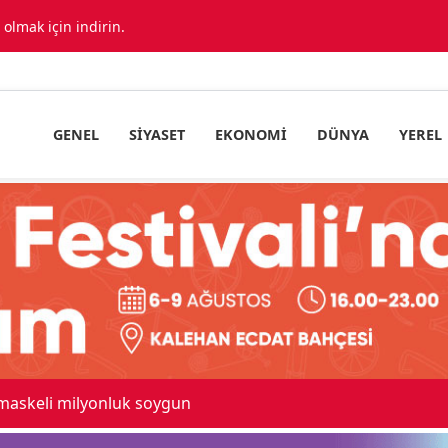
lmak için indirin.
GENEL
SIYASET
EKONOMI
DÜNYA
YEREL
 maskeli milyonluk soygun