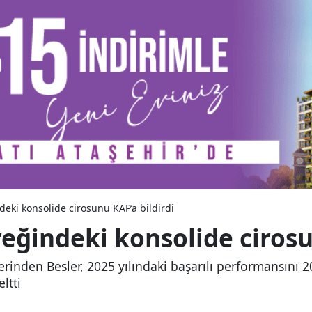
indeki konsolide cirosunu KAP’a bildirdi
eyreğindeki konsolide ciros
rinden Besler, 2025 yılındaki başarılı performansını 202
ltti