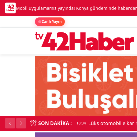
Mobil uygulamamız yayında! Konya gündeminde haberdar o
Canlı Yayın
SON DAKIKA :
Lüks otomobille kar
18:34