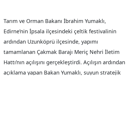
Tarım ve Orman Bakanı İbrahim Yumaklı,
Edirne’nin İpsala ilçesindeki çeltik festivalinin
ardından Uzunköprü ilçesinde, yapımı
tamamlanan Çakmak Barajı Meriç Nehri İletim
Hattı’nın açılışını gerçekleştirdi. Açılışın ardından
açıklama yapan Bakan Yumaklı, suyun stratejik
bir sektör olduğuna dikkat çekerek, "Son 23 yılda
yaklaşık 3,4 trilyon liralık yatırım yapıldı su ve
sulama alanına. Yaklaşık 11 binden fazla tesisi de
bu süre içerisinde devreye soktuk,
vatandaşlarımızın, milletimizin, hem üretim