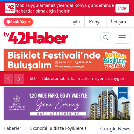
Mobil uygulamamız yayında! Konya gündeminde
İndir
haberdar olmak için indirin.
Ana Sayfa
Künye
İletişim
Canlı Yayın
palı kavga çıktı
Lüks otomobille kar maskeli milyonluk soygun
18:34
Haberler
Ekonomi
Bitlis’te köylülere süt sağım makinesi dest
Google News