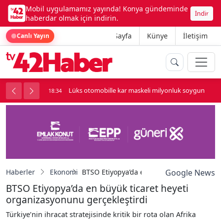
Mobil uygulamamız yayında! Konya gündeminde
İndir
haberdar olmak için indirin.
Ana Sayfa
Künye
İletişim
Canlı Yayın
palı kavga çıktı
Lüks otomobille kar maskeli milyonluk soygun
18:34
Haberler
Ekonomi
BTSO Etiyopya’da en büyük ticaret heyeti
Google News
BTSO Etiyopya’da en büyük ticaret heyeti
organizasyonunu gerçekleştirdi
Türkiye’nin ihracat stratejisinde kritik bir rota olan Afrika