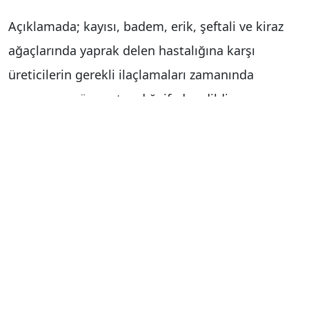
Açıklamada; kayısı, badem, erik, şeftali ve kiraz
ağaçlarında yaprak delen hastalığına karşı
üreticilerin gerekli ilaçlamaları zamanında
yapmasının önem taşıdığı ifade edildi.
Öte yandan ayva, armut ve elma bahçelerinde ise
ateş yanıklığı hastalığına karşı dikkatli olunması
gerektiği vurgulandı. Yetkililer, hastalığın
yayılımını önlemek amacıyla üreticilerin
bahçelerini düzenli kontrol etmeleri gerektiğini
bildirdi.