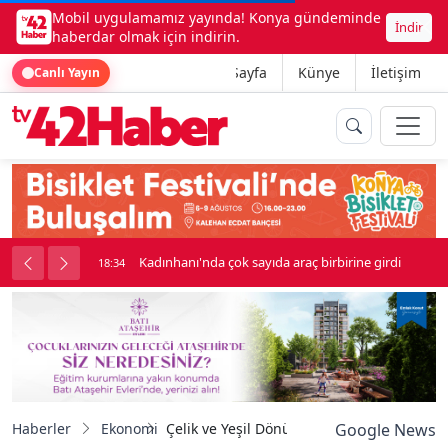
Mobil uygulamamız yayında! Konya gündeminde
İndir
haberdar olmak için indirin.
Ana Sayfa
Künye
İletişim
Canlı Yayın
nluk soygun
Kadınhanı'nda çok sayıda araç birbirine girdi
18:34
Haberler
Ekonomi
Çelik ve Yeşil Dönüşüm Ekosistemi Yeşil Çe
Google News