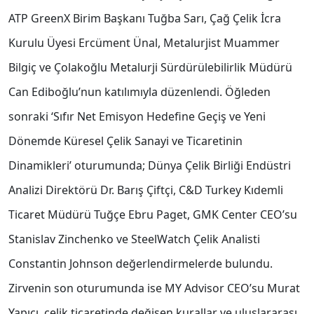
ATP GreenX Birim Başkanı Tuğba Sarı, Çağ Çelik İcra
Kurulu Üyesi Ercüment Ünal, Metalurjist Muammer
Bilgiç ve Çolakoğlu Metalurji Sürdürülebilirlik Müdürü
Can Ediboğlu’nun katılımıyla düzenlendi. Öğleden
sonraki ‘Sıfır Net Emisyon Hedefine Geçiş ve Yeni
Dönemde Küresel Çelik Sanayi ve Ticaretinin
Dinamikleri’ oturumunda; Dünya Çelik Birliği Endüstri
Analizi Direktörü Dr. Barış Çiftçi, C&D Turkey Kıdemli
Ticaret Müdürü Tuğçe Ebru Paget, GMK Center CEO’su
Stanislav Zinchenko ve SteelWatch Çelik Analisti
Constantin Johnson değerlendirmelerde bulundu.
Zirvenin son oturumunda ise MY Advisor CEO’su Murat
Yapıcı, çelik ticaretinde değişen kurallar ve uluslararası