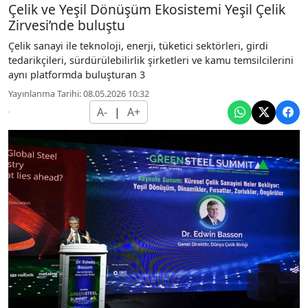
Çelik ve Yeşil Dönüşüm Ekosistemi Yeşil Çelik
Zirvesi’nde buluştu
Çelik sanayi ile teknoloji, enerji, tüketici sektörleri, girdi
tedarikçileri, sürdürülebilirlik şirketleri ve kamu temsilcilerini
aynı platformda buluşturan 3
Yayınlanma Tarihi: 08.05.2026 10:32
A-
|
A+