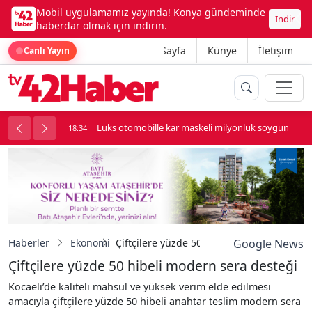
Mobil uygulamamız yayında! Konya gündeminde
İndir
haberdar olmak için indirin.
Ana Sayfa
Künye
İletişim
Canlı Yayın
palı kavga çıktı
Lüks otomobille kar maskeli milyonluk soygun
18:34
Haberler
Ekonomi
Çiftçilere yüzde 50 hibeli modern sera de
Google News
Çiftçilere yüzde 50 hibeli modern sera desteği
Kocaeli’de kaliteli mahsul ve yüksek verim elde edilmesi
amacıyla çiftçilere yüzde 50 hibeli anahtar teslim modern sera