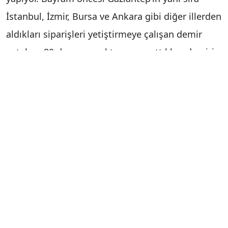
İstanbul, İzmir, Bursa ve Ankara gibi diğer illerden
aldıkları siparişleri yetiştirmeye çalışan demir
ustaları, 80 derece sıcakta yumuşattıkları demiri
döverek kebap şişi yapıyor.
Yurt içi siparişleri yetiştirmeye çalışıyorlar
Tarihi Bakırcılar Çarşısı’nda asırlardır geleneksel
yöntemlerle kebap şişi üretimi yapan ustalar,
bayram nedeniyle sadece yurt içinden aldıkları