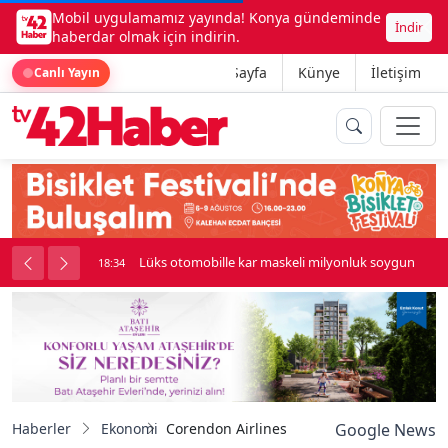
Mobil uygulamamız yayında! Konya gündeminde
İndir
haberdar olmak için indirin.
Ana Sayfa
Künye
İletişim
Canlı Yayın
palı kavga çıktı
Lüks otomobille kar maskeli milyonluk soygun
18:34
Haberler
Ekonomi
Corendon Airlines Düsseldorf’tan Curaçao’y
Google News