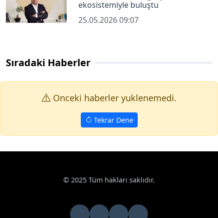
ekosistemiyle buluştu
25.05.2026 09:07
Sıradaki Haberler
Onceki haberler yuklenemedi.
Tekrar Dene
Haberler
Ekonomi
Avrupa fuarcılığının kalbi İzmir’de atacak
Google News
Avrupa fuarcılığının kalbi İzmir’de atacak
İzmir, 52 yıl aradan sonra yeniden UFI Avrupa Konferansı’na