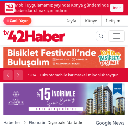
Mobil uygulamamız yayında! Konya gündeminde
İndir
haberdar olmak için indirin.
Ana Sayfa
Künye
İletişim
Canlı Yayın
palı kavga çıktı
Lüks otomobille kar maskeli milyonluk soygun
18:34
Haberler
Ekonomi
Diyarbakır’da tatlıcıların bayram mesaisi
Google News