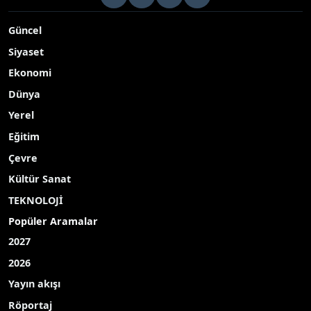
ev sahipliği yapacak
Yayınlanma Tarihi: 25.05.2026 09:46
A-
|
A+
İzmir, 52 yıl aradan sonra yeniden UFI Avrupa
Konferansı’na ev sahipliği yapacak. Fuar İzmir’de