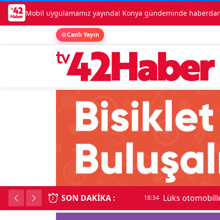
Mobil uygulamamız yayında! Konya gündeminde haberdar o
Canlı Yayın
SON DAKIKA :
Lüks otomobille kar
18:34