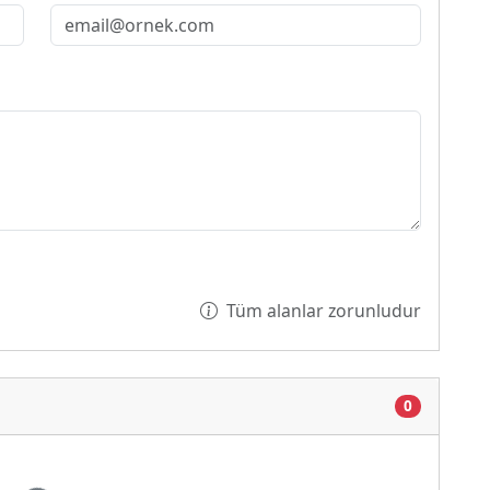
Tüm alanlar zorunludur
0
iyor...