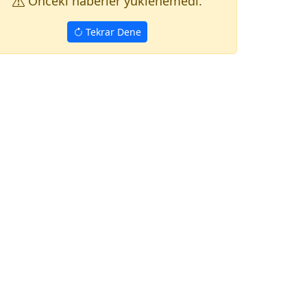
Onceki haberler yuklenemedi.
Tekrar Dene