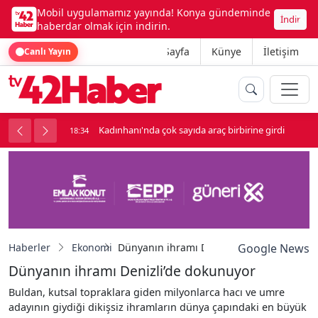
Mobil uygulamamız yayında! Konya gündeminde
İndir
haberdar olmak için indirin.
Ana Sayfa
Künye
İletişim
Canlı Yayın
nluk soygun
Kadınhanı'nda çok sayıda araç birbirine girdi
18:34
Haberler
Ekonomi
Dünyanın ihramı Denizli’de dokunuyor
Google News
Dünyanın ihramı Denizli’de dokunuyor
Buldan, kutsal topraklara giden milyonlarca hacı ve umre
adayının giydiği dikişsiz ihramların dünya çapındaki en büyük