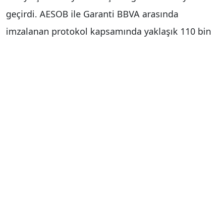
geçirdi. AESOB ile Garanti BBVA arasında
imzalanan protokol kapsamında yaklaşık 110 bin
esnaf ve sanatkar, bankacılık hizmetlerinden
avantajlı şartlarda yararlanabilecek, AESOB Bonus
Business’ın sunduğu ayrıcalıklara erişebilecek. İş
birliği kapsamında AESOB Bonus Business Troy
sahibi esnaf ve sanatkarlar, oda üyelik aidatlarını
avantaja dönüştürme imkanı bulacak. İki yıl
boyunca geçerli olacak partnerlik anlaşması
kapsamında üyeler, kazandıkları bonusları aidat
ödemelerinde kullanabilecek; taksit, kampanya
ve avantajlı bankacılık ürünlerinin yanı sıra
AESOB’a bağlı esnaf ve sanatkarlar da indirimli