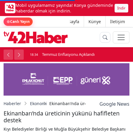
Mobil uygulamamız yayında! Konya gündeminde
İndir
haberdar olmak için indirin.
Ana Sayfa
Künye
İletişim
Canlı Yayın
onu
Temmuz Enflasyonu Açıklandı
18:34
1
Haberler
Ekonomi
Ekinanbarı’nda üreticinin yükünü hafiflet
Google News
Ekinanbarı’nda üreticinin yükünü hafifleten
destek
Kıyı Belediyeler Birliği ve Muğla Büyükşehir Belediye Başkanı