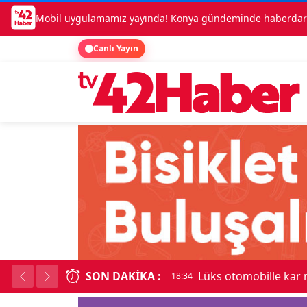
Mobil uygulamamız yayında! Konya gündeminde haberdar o
Canlı Yayın
SON DAKIKA :
18:3