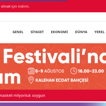
lmak için indirin.
GENEL
SIYASET
EKONOMI
DÜNYA
YEREL
Kadınhanı'nda çok sayıda araç birbirine girdi
4