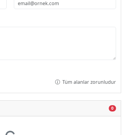
Tüm alanlar zorunludur
0
niyor...