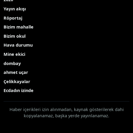
Konya Ticaret Odası (KTO) Başkanı Selçuk Öztürk,
hayvancılık ile et ve tavuk ürünleri sektörlerinin
gıda güvenliği, iç piyasa dengesi ve ihracat
açısından stratejik öneme sahip olduğunu
vurgulayarak, sahadaki tecrübe ve önerilerinin
büyük değer taşıdığını ifade etti.
KTO sektörlerin nabzını tutmak, Konya iş
aleminin sorunlarını masaya yatırmak amacıyla
gerçekleştirdiği Meslek Komiteleri İstişare
Toplantıları’na devam ediyor. Bu çerçevede KTO 5.