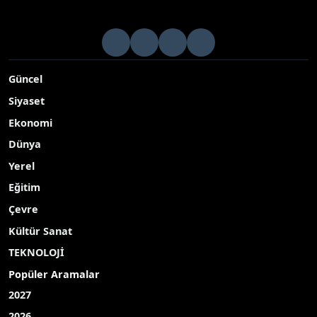
KTO Başkanı Selçuk Öztürk: "Hayvancılık, gıda
güvenliğinin teminatıdır"
Konya Ticaret Odası (KTO) Başkanı Selçuk Öztürk, hayvancılık
ile et ve tavuk ürünleri sektörlerinin gıda güvenliği, iç piyasa
dengesi ve ihracat açısından stratejik öneme sahip olduğunu
vurgulayarak, sahadaki tecrübe ve önerilerinin büyük değer
taşıdığını ifade etti
Yayınlanma Tarihi: 07.05.2026 12:20
Güncelleme: 07.05.2026 12:35
A-
|
A+